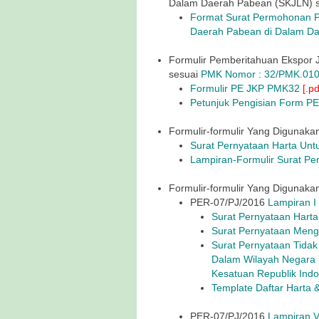
Dalam Daerah Pabean (SKJLN) 
Format Surat Permohonan P
Daerah Pabean di Dalam D
Formulir Pemberitahuan Ekspor 
sesuai
PMK Nomor : 32/PMK.010
Formulir PE JKP PMK32
[.pd
Petunjuk Pengisian Form P
Formulir-formulir Yang Digunaka
Surat Pernyataan Harta Un
Lampiran-Formulir Surat Pe
Formulir-formulir Yang Digunaka
PER-07/PJ/2016
Lampiran I 
Surat Pernyataan Hart
Surat Pernyataan Meng
Surat Pernyataan Tida
Dalam Wilayah Negara 
Kesatuan Republik Indo
Template Daftar Harta 
PER-07/PJ/2016
Lampiran V 