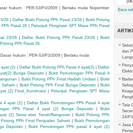
(HK
sar hukum : PER-53/PJ/2009 | Berlaku mulai Nopember
Baca sel
3/26
|
Daftar Bukti Potong PPh Pasal 23/26
|
Bukti Potong
g PPh Pasal 26
|
Petunjuk Pengisian SPT Masa PPh Pasal
ARTIK
al 23/26
|
Daftar Bukti Potong PPh Pasal 23/26
|
Bukti
 Potong PPh Pasal 26
Sekar
dan 
 Dasar hukum : PER-53/PJ/2009 | Berlaku mulai
Lang
Penya
ayat (2)
|
Daftar Bukti Potong PPh Pasal 4 ayat(2)
|
Daftar
Elektr
ayat(2) Bunga Deposito
|
Bukti Pemotongan PPh Pasal 4
Badan
Bangunan
|
Bukti Potong PPh Final Hadiah Undian
|
Bukti
Sebag
an Saham
|
Bukti Potong PPh Final Bunga Deposito
|
Bukti
Keaga
at (2) Final_Konstruksi
|
Petunjuk Pengisian SPT Masa
Pengh
 4 ayat (2)
|
Daftar Bukti Pemotongan PPh Pasal 4 ayat
Tata 
ongan PPh Pasal 4 ayat (2) Bunga Deposito
|
Bukti
Secar
yat (2) Sewa atas Tanah/Bangunan
|
Bukti Potong PPh
14/PJ
i Potong PPh Final Penjualan Saham
|
Bukti Pemotongan
Jasa 
ga Deposito
|
Bukti Pemotongan PPh pasal 4 ayat (2)
Perta