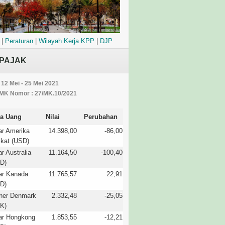
|
Peraturan
|
Wilayah Kerja KPP
|
DJP
PAJAK
 12 Mei - 25 Mei 2021
MK Nomor : 27/MK.10/2021
a Uang
Nilai
Perubahan
ar Amerika
14.398,00
-86,00
ikat (USD)
ar Australia
11.164,50
-100,40
D)
ar Kanada
11.765,57
22,91
D)
ner Denmark
2.332,48
-25,05
K)
ar Hongkong
1.853,55
-12,21