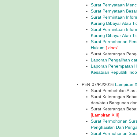
Surat Pernyataan Men
Surat Pernyataan Besa
Surat Permintaan Infor
Kurang Dibayar Atau Ti
Surat Permintaan Infor
Kurang Dibayar Atau T
Surat Permohonan Pen
Hukum
[.docx]
Surat Keterangan Pen
Laporan Pengalihan dan
Laporan Penempatan H
Kesatuan Republik Indo
PER-07/PJ/2016
Lampiran XI
Surat Pembetulan Atas
Surat Keterangan Bebas
dan/atau Bangunan da
Surat Keterangan Beba
[Lampiran XIII]
Surat Permohonan Sura
Penghasilan Dari Peng
Surat Permohonan Sura