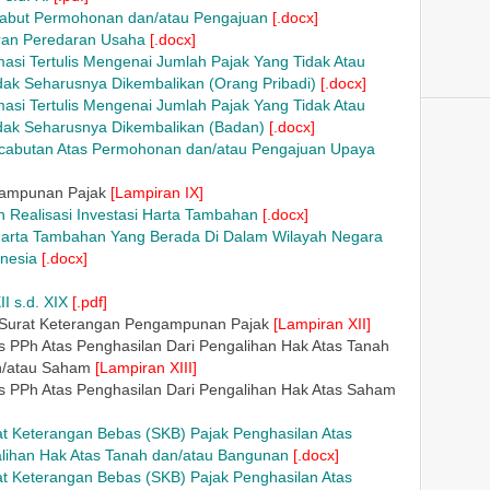
cabut Permohonan dan/atau Pengajuan
[.docx]
ran Peredaran Usaha
[.docx]
masi Tertulis Mengenai Jumlah Pajak Yang Tidak Atau
dak Seharusnya Dikembalikan (Orang Pribadi)
[.docx]
masi Tertulis Mengenai Jumlah Pajak Yang Tidak Atau
idak Seharusnya Dikembalikan (Badan)
[.docx]
cabutan Atas Permohonan dan/atau Pengajuan Upaya
gampunan Pajak
[Lampiran IX]
 Realisasi Investasi Harta Tambahan
[.docx]
arta Tambahan Yang Berada Di Dalam Wilayah Negara
nesia
[.docx]
I s.d. XIX
[.pdf]
 Surat Keterangan Pengampunan Pajak
[Lampiran XII]
 PPh Atas Penghasilan Dari Pengalihan Hak Atas Tanah
n/atau Saham
[Lampiran XIII]
s PPh Atas Penghasilan Dari Pengalihan Hak Atas Saham
t Keterangan Bebas (SKB) Pajak Penghasilan Atas
alihan Hak Atas Tanah dan/atau Bangunan
[.docx]
t Keterangan Bebas (SKB) Pajak Penghasilan Atas