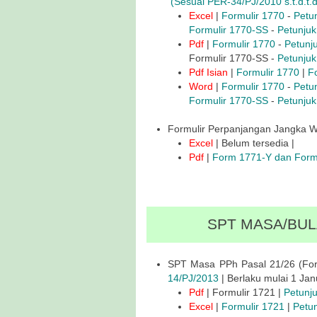
(Sesuai PER-34/PJ/2010 s.t.d.t
Excel
|
Formulir 1770
-
Petu
Formulir 1770-SS
-
Petunjuk
Pdf
|
Formulir 1770
-
Petunj
Formulir 1770-SS -
Petunjuk
Pdf Isian
|
Formulir 1770
|
F
Word
|
Formulir 1770
-
Petu
Formulir 1770-SS
-
Petunjuk
Formulir Perpanjangan Jangka
Excel
| Belum tersedia |
Pdf
|
Form 1771-Y dan Form
SPT MASA/BUL
SPT Masa PPh Pasal 21/26 (For
14/PJ/2013
| Berlaku mulai 1 Jan
Pdf
| Formulir 1721 |
Petunj
Excel
|
Formulir 1721
|
Petu