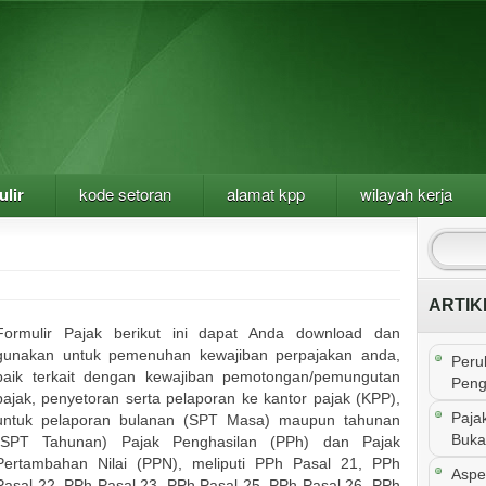
ulir
kode setoran
alamat kpp
wilayah kerja
ARTIK
Formulir Pajak berikut ini dapat Anda download dan
gunakan untuk pemenuhan kewajiban perpajakan anda,
Peru
baik terkait dengan kewajiban pemotongan/pemungutan
Peng
pajak, penyetoran serta pelaporan ke kantor pajak (KPP),
Paja
untuk pelaporan bulanan (SPT Masa) maupun tahunan
Buka
(SPT Tahunan) Pajak Penghasilan (PPh) dan Pajak
Pertambahan Nilai (PPN), meliputi PPh Pasal 21, PPh
Aspe
Pasal 22, PPh Pasal 23, PPh Pasal 25, PPh Pasal 26, PPh