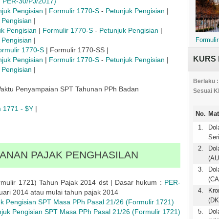
.d PER-30/PJ/2017)
njuk Pengisian
|
Formulir 1770-S
-
Petunjuk Pengisian
|
 Pengisian
|
uk Pengisian
|
Formulir 1770-S
-
Petunjuk Pengisian
|
Formulir
 Pengisian
|
ormulir 1770-S
| Formulir 1770-SS |
KURS 
njuk Pengisian
|
Formulir 1770-S
-
Petunjuk Pengisian
|
 Pengisian
|
Berlaku :
 Waktu Penyampaian SPT Tahunan PPh Badan
Sesuai K
 1771 - $Y
|
No.
Mat
1.
Dol
Ser
2.
Dol
ANAN PAJAK PENGHASILAN
(AU
3.
Dol
(CA
mulir 1721) Tahun Pajak 2014 dst | Dasar hukum :
PER-
4.
Kro
uari 2014 atau mulai tahun pajak 2014
(DK
uk Pengisian SPT Masa PPh Pasal 21/26 (Formulir 1721)
njuk Pengisian SPT Masa PPh Pasal 21/26 (Formulir 1721)
5.
Dol