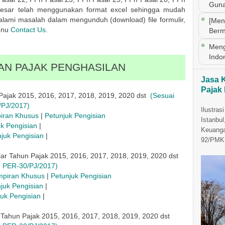
Guna
esar telah menggunakan format excel sehingga mudah
lami masalah dalam mengunduh (download) file formulir,
[Men
enu
Contact Us
.
Berm
Meng
Indo
AN PAJAK PENGHASILAN
Jasa 
Pajak
ajak 2015, 2016, 2017, 2018, 2019, 2020 dst
(Sesuai
/PJ/2017)
Ilustras
iran Khusus
|
Petunjuk Pengisian
Istanbul
uk Pengisian
|
Keuanga
juk Pengisian
|
92/PMK.
r Tahun Pajak 2015, 2016, 2017, 2018, 2019, 2020 dst
.d PER-30/PJ/2017)
mpiran Khusus
|
Petunjuk Pengisian
juk Pengisian
|
juk Pengisian
|
Tahun Pajak 2015, 2016, 2017, 2018, 2019, 2020 dst