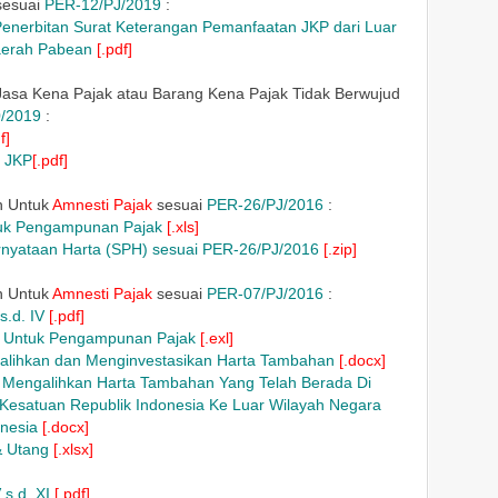
sesuai
PER-12/PJ/2019
:
enerbitan Surat Keterangan Pemanfaatan JKP dari Luar
aerah Pabean
[.pdf]
Jasa Kena Pajak atau Barang Kena Pajak Tidak Berwujud
/2019
:
f]
E JKP
[.pdf]
n Untuk
Amnesti Pajak
sesuai
PER-26/PJ/2016
:
tuk Pengampunan Pajak
[.xls]
rnyataan Harta (SPH) sesuai PER-26/PJ/2016
[.zip]
n Untuk
Amnesti Pajak
sesuai
PER-07/PJ/2016
:
s.d. IV
[.pdf]
a Untuk Pengampunan Pajak
[.exl]
alihkan dan Menginvestasikan Harta Tambahan
[.docx]
k Mengalihkan Harta Tambahan Yang Telah Berada Di
Kesatuan Republik Indonesia Ke Luar Wilayah Negara
nesia
[.docx]
& Utang
[.xlsx]
s.d. XI
[.pdf]