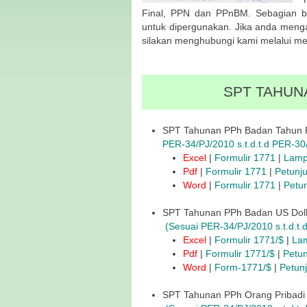
Final, PPN dan PPnBM. Sebagian b
untuk dipergunakan. Jika anda menga
silakan menghubungi kami melalui m
SPT TAHUN
SPT Tahunan PPh Badan Tahun P
PER-34/PJ/2010 s.t.d.t.d PER-30
Excel
|
Formulir 1771
|
Lamp
Pdf
|
Formulir 1771
|
Petunj
Word
|
Formulir 1771
|
Petun
SPT Tahunan PPh Badan US Dolla
(Sesuai PER-34/PJ/2010 s.t.d.t
Excel
|
Formulir 1771/$
|
La
Pdf
|
Formulir 1771/$
|
Petun
Word
|
Form-1771/$
|
Petun
SPT Tahunan PPh Orang Pribadi 