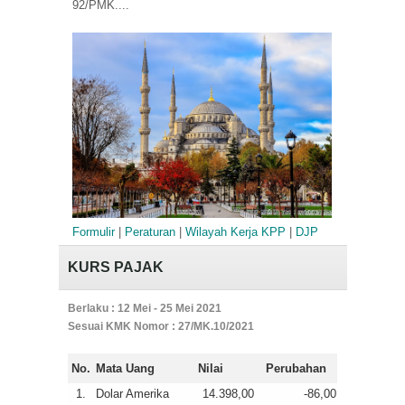
92/PMK....
Formulir
|
Peraturan
|
Wilayah Kerja KPP
|
DJP
KURS PAJAK
Berlaku : 12 Mei - 25 Mei 2021
Sesuai KMK Nomor : 27/MK.10/2021
No.
Mata Uang
Nilai
Perubahan
1.
Dolar Amerika
14.398,00
-86,00