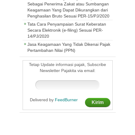
Sebagai Penerima Zakat atau Sumbangan
Keagamaan Yang Dapat Dikurangkan dari
Penghasilan Bruto Sesuai PER-15/PJ/2020
Tata Cara Penyampaian Surat Keberatan
Secara Elektronik (e-filing) Sesuai PER-
14/PJ/2020
Jasa Keagamaan Yang Tidak Dikenai Pajak
Pertambahan Nilai (PPN)
Tetap Update informasi pajak, Subscribe
Newsletter Pajakita via email:
Delivered by
FeedBurner