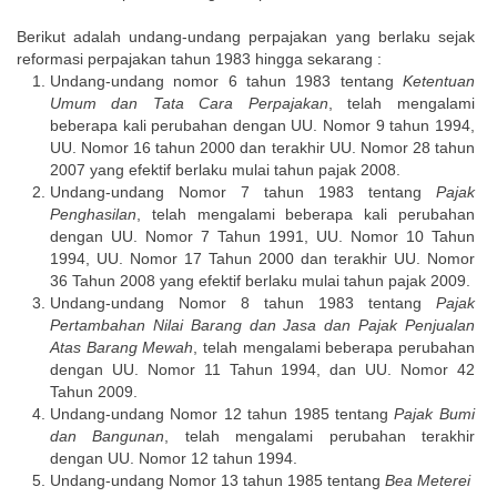
Berikut adalah undang-undang perpajakan yang berlaku sejak
reformasi perpajakan tahun 1983 hingga sekarang :
Undang-undang nomor 6 tahun 1983 tentang
Ketentuan
Umum dan Tata Cara
Perpajakan
, telah mengalami
beberapa kali perubahan dengan UU. Nomor 9 tahun 1994,
UU. Nomor 16 tahun 2000 dan terakhir UU. Nomor 28 tahun
2007 yang efektif berlaku mulai tahun pajak 2008.
Undang-undang Nomor 7 tahun 1983 tentang
Pajak
Penghasilan
, telah mengalami beberapa kali perubahan
dengan UU. Nomor 7 Tahun 1991, UU. Nomor 10 Tahun
1994, UU. Nomor 17 Tahun 2000 dan terakhir UU. Nomor
36 Tahun 2008 yang efektif berlaku mulai tahun pajak 2009.
Undang-undang Nomor 8 tahun 1983 tentang
Pajak
Pertambahan Nilai Barang dan Jasa dan Pajak Penjualan
Atas Barang Mewah
, telah mengalami beberapa perubahan
dengan UU. Nomor 11 Tahun 1994, dan UU. Nomor 42
Tahun 2009.
Undang-undang Nomor 12 tahun 1985 tentang
Pajak Bumi
dan Bangunan
, telah mengalami perubahan terakhir
dengan UU. Nomor 12 tahun 1994.
Undang-undang Nomor 13 tahun 1985 tentang
Bea Meterei