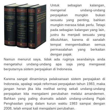
Untuk sebagian kalangan,
mengenal undang-undang
perpajakan mungkin bukan
sesuatu yang penting, bahkan
mungkin merasa tidak perlu. Tetapi
pada sebagian kalangan yang lain,
justru itu menjadi sesuatu yang
dibutuhkan, karena di sanalah
tempat mengembalikan semua
permasalahan yang berkaitan
dengan pajak.
Namun menurut saya, tidak ada ruginya seandainya anda
mengetahui undang-undang apa saja yang mengawal
berputarnya sistem perpajakan di Indonesia.
Karena sangat dinamisnya pelaksanaan sistem perpajakan di
Indonesia, apalagi sejak reformasi perpajakan tahun 1983, maka
jangan heran jika kita melihat sering sekali undang-undang
perpajakan kita mengalami perubahan melalui amandemen.
Bahkan yang paling dramatis adalah undang-undang Pajak
Penghasilan yang dalam kurun waktu 1983 sampai dengan
2008, telah empat kali mengalami perubahan.