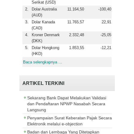
Serikat (USD)
2.
Dolar Australia
11.164,50
-100,40
(AUD)
3.
Dolar Kanada
11.765,57
22,91
(CAD)
4.
Kroner Denmark
2.332,48
-25,05
(DKK)
5.
Dolar Hongkong
1.853,55
-12,21
(HKD)
Baca selengkapnya ...
ARTIKEL TERKINI
Sekarang Bank Dapat Melakukan Validasi
dan Pendaftaran NPWP Nasabah Secara
Langsung
Penyampaian Surat Keberatan Pajak Secara
Elektronik melalui e-objection
Badan dan Lembaga Yang Ditetapkan