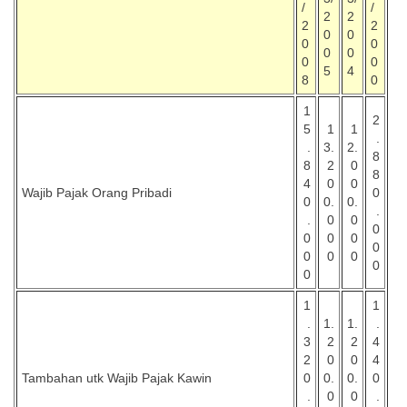
/
/
2
2
2
2
0
0
0
0
0
0
0
0
5
4
8
0
1
2
5
1
1
.
.
3.
2.
8
8
2
0
8
4
0
0
Wajib Pajak Orang Pribadi
0
0
0.
0.
.
.
0
0
0
0
0
0
0
0
0
0
0
0
1
1
.
1.
1.
.
3
2
2
4
2
0
0
4
Tambahan utk Wajib Pajak Kawin
0
0.
0.
0
.
0
0
.