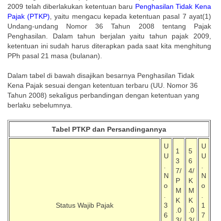
2009 telah diberlakukan ketentuan baru
Penghasilan Tidak Kena
Pajak (PTKP)
, yaitu mengacu kepada ketentuan pasal 7 ayat(1)
Undang-undang Nomor 36 Tahun 2008 tentang Pajak
Penghasilan. Dalam tahun berjalan yaitu tahun pajak 2009,
ketentuan ini sudah harus diterapkan pada saat kita menghitung
PPh pasal 21 masa (bulanan).
Dalam tabel di bawah disajikan besarnya Penghasilan Tidak
Kena Pajak sesuai dengan ketentuan terbaru (UU. Nomor 36
Tahun 2008) sekaligus perbandingan dengan ketentuan yang
berlaku sebelumnya.
Tabel PTKP dan Persandingannya
U
U
1
5
U
U
3
6
.
.
7/
4/
N
N
P
K
o
o
M
M
.
.
K
K
Status Wajib Pajak
3
1
.0
.0
6
7
3/
3/