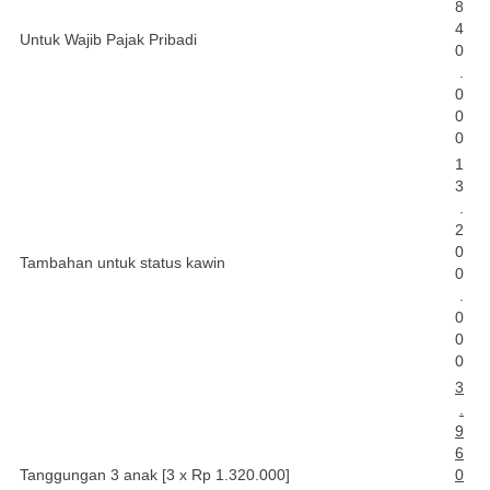
8
4
Untuk Wajib Pajak Pribadi
0
.
0
0
0
1
3
.
2
0
Tambahan untuk status kawin
0
.
0
0
0
3
.
9
6
Tanggungan 3 anak [3 x Rp 1.320.000]
0