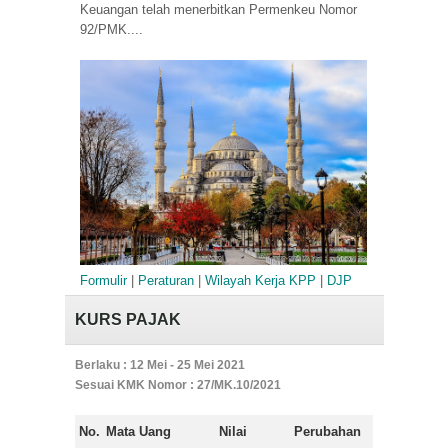
Keuangan telah menerbitkan Permenkeu Nomor
92/PMK....
Formulir
|
Peraturan
|
Wilayah Kerja KPP
|
DJP
KURS PAJAK
Berlaku : 12 Mei - 25 Mei 2021
Sesuai KMK Nomor : 27/MK.10/2021
No.
Mata Uang
Nilai
Perubahan