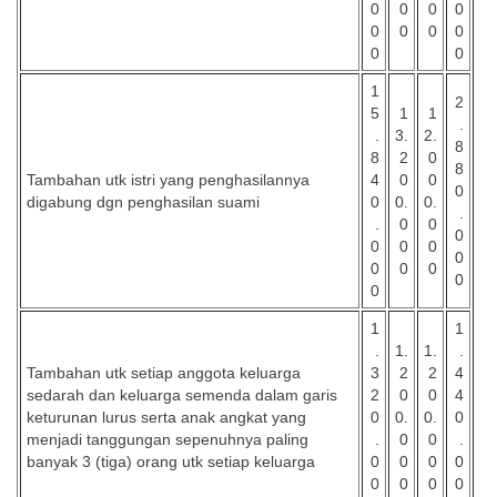
0
0
0
0
0
0
0
0
0
0
1
2
5
1
1
.
.
3.
2.
8
8
2
0
8
Tambahan utk istri yang penghasilannya
4
0
0
0
digabung dgn penghasilan suami
0
0.
0.
.
.
0
0
0
0
0
0
0
0
0
0
0
0
1
1
.
1.
1.
.
Tambahan utk setiap anggota keluarga
3
2
2
4
sedarah dan keluarga semenda dalam garis
2
0
0
4
keturunan lurus serta anak angkat yang
0
0.
0.
0
menjadi tanggungan sepenuhnya paling
.
0
0
.
banyak 3 (tiga) orang utk setiap keluarga
0
0
0
0
0
0
0
0