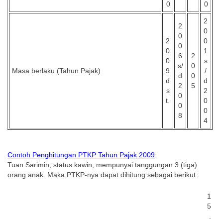
0
0
2
2
0
0
2
0
0
0
1
6
2
0
s
s/
0
Masa berlaku (Tahun Pajak)
9
/
d
0
d
d
2
5
s
2
0
t.
0
0
0
8
4
Contoh Penghitungan PTKP Tahun Pajak 2009
:
Tuan Sarimin, status kawin, mempunyai tanggungan 3 (tiga)
orang anak. Maka PTKP-nya dapat dihitung sebagai berikut :
1
5
.