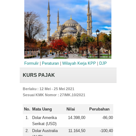
Formulir
|
Peraturan
|
Wilayah Kerja KPP
|
DJP
KURS PAJAK
Berlaku : 12 Mei - 25 Mei 2021
Sesuai KMK Nomor : 27/MK.10/2021
No.
Mata Uang
Nilai
Perubahan
1.
Dolar Amerika
14.398,00
-86,00
Serikat (USD)
2.
Dolar Australia
11.164,50
-100,40