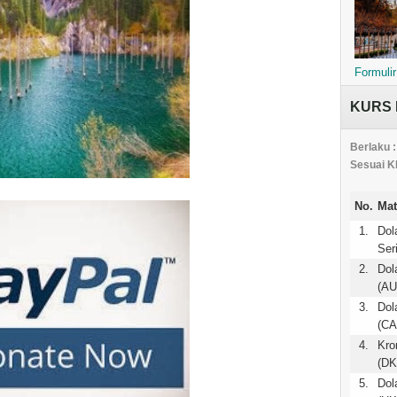
Formulir
KURS 
Berlaku :
Sesuai K
No.
Mat
1.
Dol
Ser
2.
Dol
(AU
3.
Dol
(CA
4.
Kro
(DK
5.
Dol