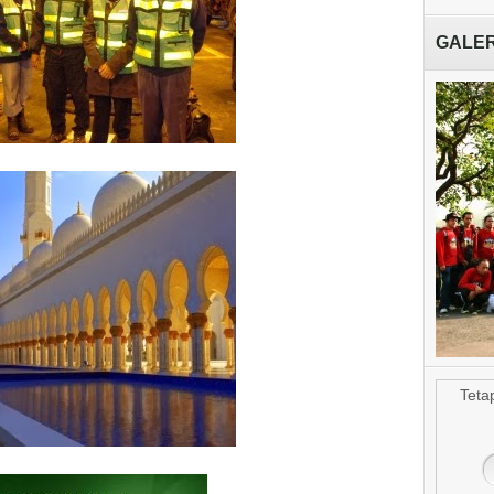
GALER
ICV KPP 4
Teta