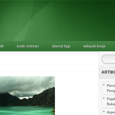
lir
kode setoran
alamat kpp
wilayah kerja
ARTIK
Peru
Peng
Paja
Buka
Aspe