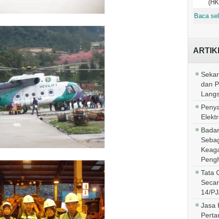
(HK
Baca sel
ARTIK
Sekar
dan 
Lang
Penya
Elektr
Badan
Sebag
Keaga
Pengh
Tata 
Secar
14/PJ
Jasa 
Perta