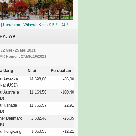
|
Peraturan
|
Wilayah Kerja KPP
|
DJP
PAJAK
 12 Mei - 25 Mei 2021
MK Nomor : 27/MK.10/2021
a Uang
Nilai
Perubahan
ar Amerika
14.398,00
-86,00
ikat (USD)
ar Australia
11.164,50
-100,40
D)
ar Kanada
11.765,57
22,91
D)
ner Denmark
2.332,48
-25,05
K)
ar Hongkong
1.853,55
-12,21