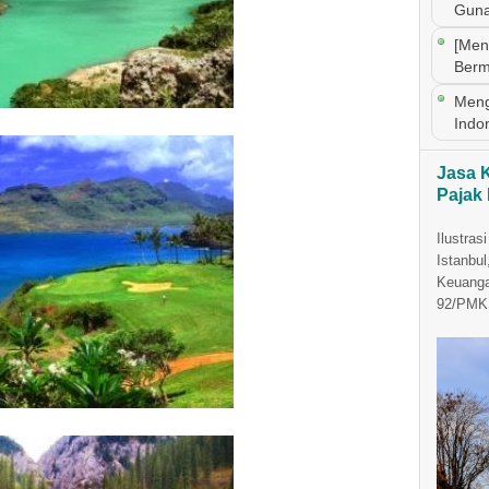
Guna
[Men
Berm
Meng
Indo
Jasa 
Pajak
Ilustras
Istanbul
Keuanga
92/PMK.