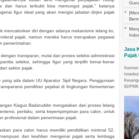
Guna
a dan harus terbukti bisa memungut pajak," katanya
genai figur ideal yang akan mengisi jabatan dirjen pajak
[Men
Berm
Meng
k mencalonkan diri dengan adanya mekanisme lelang itu,
Indo
t jenderal pajak, namun mereka harus merupakan pegawai
gan pemerintahan.
Jasa 
Pajak
n dengan transparan, mulai dari proses seleksi administrasi
itia seleksi, sehingga figur yang terpilih benar-benar
ri sektor pajak.
Ilustras
Istanbul
n yang ada dalam UU Aparatur Sipil Negara. Penggunaan
Keuanga
ansparansi pemilihan pejabat di lingkungan Kementerian
92/PMK.
uangan Kiagus Badaruddin mengatakan dari proses lelang
entensi, perilaku, serta kepempimpinan para calon, untuk
an profesional dalam penerimaan pajak.
elaskan para calon harus memiliki pendidikan minimal S2,
ampuan dan keahlian mengenai pajak serta lembaga