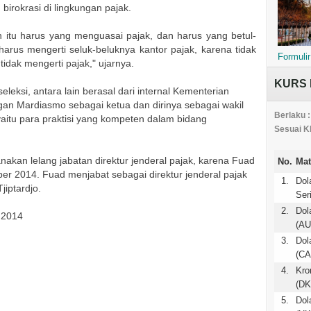
irokrasi di lingkungan pajak.
itu harus yang menguasai pajak, dan harus yang betul-
harus mengerti seluk-beluknya kantor pajak, karena tidak
Formulir
 tidak mengerti pajak," ujarnya.
KURS 
eleksi, antara lain berasal dari internal Kementerian
gan Mardiasmo sebagai ketua dan dirinya sebagai wakil
Berlaku :
 yaitu para praktisi yang kompeten dalam bidang
Sesuai K
kan lelang jabatan direktur jenderal pajak, karena Fuad
No.
Mat
r 2014. Fuad menjabat sebagai direktur jenderal pajak
1.
Dol
jiptardjo.
Ser
2.
Dol
 2014
(AU
3.
Dol
(CA
4.
Kro
(DK
5.
Dol