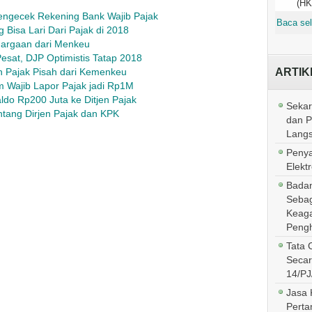
(HK
Mengecek Rekening Bank Wajib Pajak
Baca sel
 Bisa Lari Dari Pajak di 2018
argaan dari Menkeu
sat, DJP Optimistis Tatap 2018
ARTIK
n Pajak Pisah dari Kemenkeu
m Wajib Lapor Pajak jadi Rp1M
do Rp200 Juta ke Ditjen Pajak
Sekar
ntang Dirjen Pajak dan KPK
dan 
Lang
Penya
Elektr
Badan
Sebag
Keaga
Pengh
Tata 
Secar
14/PJ
Jasa 
Perta