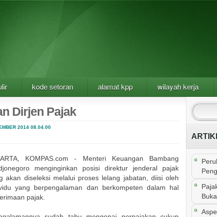
lir
kode setoran
alamat kpp
wilayah kerja
n Dirjen Pajak
EMBER 2014
08.04.00
ARTIK
KARTA, KOMPAS.com - Menteri Keuangan Bambang
Peru
djonegoro menginginkan posisi direktur jenderal pajak
Peng
g akan diseleksi melalui proses lelang jabatan, diisi oleh
Paja
ividu yang berpengalaman dan berkompeten dalam hal
Buka
erimaan pajak.
Aspe
ngalamannya sudah tahu mengenai perpajakan cukup