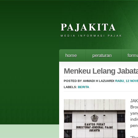
PAJAKITA
MEDIA INFORMASI PAJAK
home
peraturan
formu
Menkeu Lelang Jabata
POSTED BY AHMADI H LAZUARDI
RABU, 12 NOV
LABELS:
BERITA
JA
Bro
yan
ind
pen
"Pe