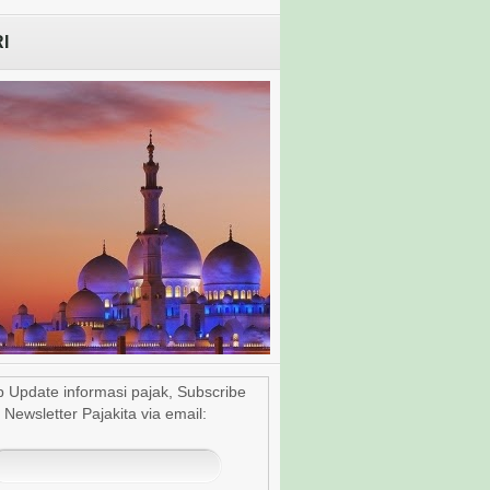
I
u Dhabi, Jadwal Shalat
p Update informasi pajak, Subscribe
1/12
Newsletter Pajakita via email: