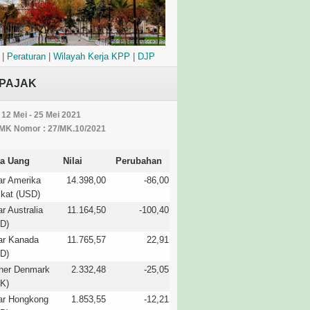
|
Peraturan
|
Wilayah Kerja KPP
|
DJP
PAJAK
 12 Mei - 25 Mei 2021
MK Nomor : 27/MK.10/2021
a Uang
Nilai
Perubahan
ar Amerika
14.398,00
-86,00
ikat (USD)
ar Australia
11.164,50
-100,40
D)
ar Kanada
11.765,57
22,91
D)
ner Denmark
2.332,48
-25,05
K)
ar Hongkong
1.853,55
-12,21