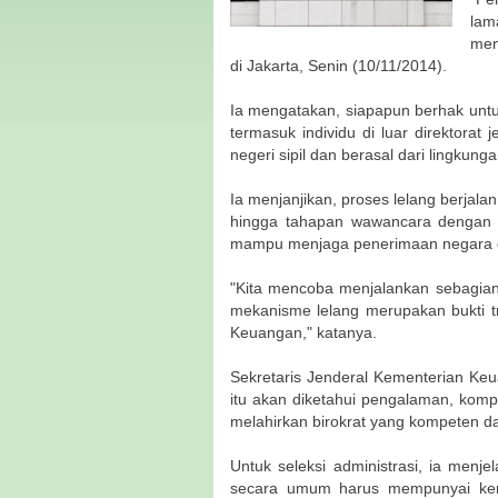
lam
men
di Jakarta, Senin (10/11/2014).
Ia mengatakan, siapapun berhak untu
termasuk individu di luar direktora
negeri sipil dan berasal dari lingkun
Ia menjanjikan, proses lelang berjala
hingga tahapan wawancara dengan pan
mampu menjaga penerimaan negara da
"Kita mencoba menjalankan sebagia
mekanisme lelang merupakan bukti tr
Keuangan," katanya.
Sekretaris Jenderal Kementerian Ke
itu akan diketahui pengalaman, komp
melahirkan birokrat yang kompeten d
Untuk seleksi administrasi, ia menj
secara umum harus mempunyai kem