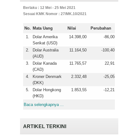
Berlaku : 12 Mei - 25 Mei 2021
Sesuai KMK Nomor : 27/MK.10/2021
No.
Mata Uang
Nilai
Perubahan
1.
Dolar Amerika
14.398,00
-86,00
Serikat (USD)
2.
Dolar Australia
11.164,50
-100,40
(AUD)
3.
Dolar Kanada
11.765,57
22,91
(CAD)
4.
Kroner Denmark
2.332,48
-25,05
(DKK)
5.
Dolar Hongkong
1.853,55
-12,21
(HKD)
Baca selengkapnya ...
ARTIKEL TERKINI