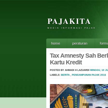
PAJAKITA
MEDIA INFORMASI PAJAK
home
peraturan
formu
Tax Amnesty Sah Berla
Kartu Kredit
POSTED BY AHMADI H LAZUARDI
MINGGU, 10 JU
LABELS:
BERITA
,
PENGAMPUNAN PAJAK 2016