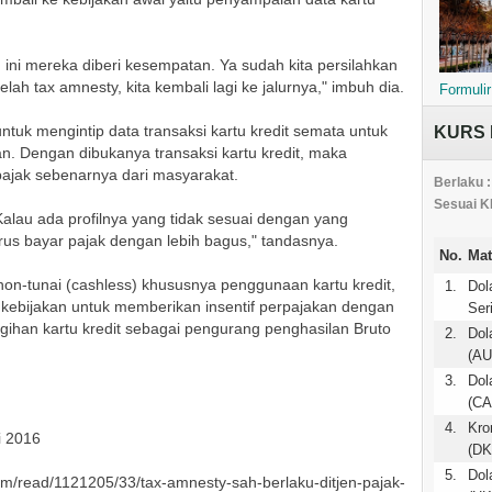
ini mereka diberi kesempatan. Ya sudah kita persilahkan
lah tax amnesty, kita kembali lagi ke jalurnya," imbuh dia.
Formulir
ntuk mengintip data transaksi kartu kredit semata untuk
KURS 
. Dengan dibukanya transaksi kartu kredit, maka
pajak sebenarnya dari masyarakat.
Berlaku :
Sesuai K
‎Kalau ada profilnya yang tidak sesuai dengan yang
rus bayar pajak dengan lebih bagus," tandasnya.
No.
Mat
n-tunai (cashless) khususnya penggunaan kartu kredit,
1.
Dol
n kebijakan untuk memberikan insentif perpajakan dengan
Ser
han kartu kredit sebagai pengurang penghasilan Bruto
2.
Dol
.
(AU
3.
Dol
(CA
4.
Kro
i 2016
(DK
5.
Dol
com/read/1121205/33/tax-amnesty-sah-berlaku-ditjen-pajak-