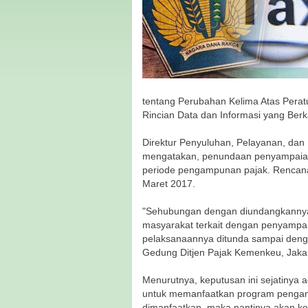
tentang Perubahan Kelima Atas Pera
Rincian Data dan Informasi yang Ber
‎Direktur Penyuluhan, Pelayanan, da
mengatakan, penundaan penyampaian d
periode pengampunan pajak. Rencana
Maret 2017.
"Sehubungan dengan diundangkannya
masyarakat terkait dengan penyampai
pelaksanaannya ditunda sampai deng
Gedung Ditjen Pajak Kemenkeu, Jakar
Menurutnya, keputusan ini sejatiny
‎untuk memanfaatkan program pengam
dimanfaatkan, maka nantinya akan ke