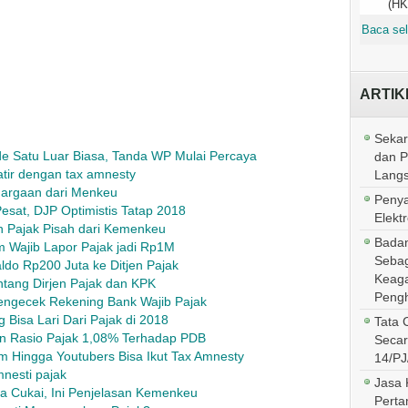
(HK
Baca sel
ARTIK
Sekar
de Satu Luar Biasa, Tanda WP Mulai Percaya
dan 
atir dengan tax amnesty
Lang
argaan dari Menkeu
Penya
sat, DJP Optimistis Tatap 2018
Elektr
n Pajak Pisah dari Kemenkeu
Badan
m Wajib Lapor Pajak jadi Rp1M
Sebag
do Rp200 Juta ke Ditjen Pajak
Keaga
ntang Dirjen Pajak dan KPK
Pengh
Mengecek Rekening Bank Wajib Pajak
 Bisa Lari Dari Pajak di 2018
Tata 
n Rasio Pajak 1,08% Terhadap PDB
Secar
am Hingga Youtubers Bisa Ikut Tax Amnesty
14/PJ
mnesti pajak
Jasa 
a Cukai, Ini Penjelasan Kemenkeu
Perta