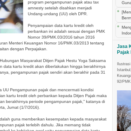
program pengampunan pajak atau tax
Guna
amnesty setelah disahkan menjadi
[Men
Undang-undang (UU) oleh DPR.
Berm
Penyampaian data kartu kredit oleh
Meng
perbankan ini adalah sesuai dengan PMK
Indo
Nomor 39/PMK.03/2016 tahun 2016
turan Menteri Keuangan Nomor 16/PMK.03/2013 tentang
Jasa 
kaitan dengan Perpajakan.
Pajak
n Hubungan Masyarakat Ditjen Pajak Hestu Yoga Saksama
Ilustras
ata kartu kredit akan diberlakukan hingga berakhirnya
Istanbul
nya, pengampunan pajak sendiri akan berakhir pada 31
Keuanga
92/PMK.
 UU Pengampunan pajak dan mencermati kondisi
an kartu kredit oleh perbankan kepada Ditjen Pajak maka
an berakhirnya periode pengampunan pajak," katanya di
ta, Jumat (1/7/2016).
a adalah guna memberikan kesempatan kepada masyarakat
punan pajak terlebih dahulu. Jika memang tidak
mbali ke kebijakan awal yaitu penyampaian data kartu