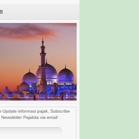
I
u Dhabi, Jadwal Shalat
p Update informasi pajak, Subscribe
1/12
Newsletter Pajakita via email: