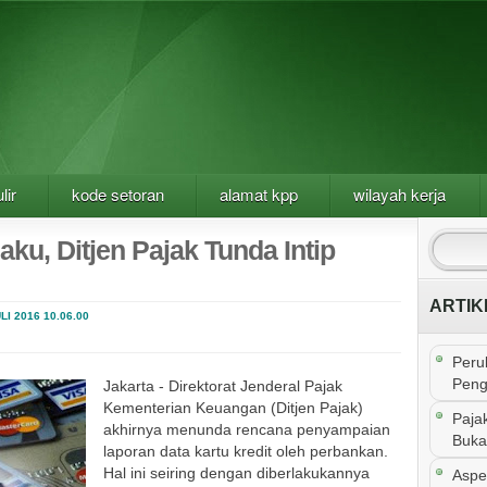
lir
kode setoran
alamat kpp
wilayah kerja
ku, Ditjen Pajak Tunda Intip
ARTIK
LI 2016
10.06.00
Peru
Peng
Jakarta - Direktorat Jenderal Pajak
Kementerian Keuangan (Ditjen Pajak)
Paja
akhirnya menunda rencana penyampaian
Buka
laporan data kartu kredit oleh perbankan.
Hal ini seiring dengan diberlakukannya
Aspe