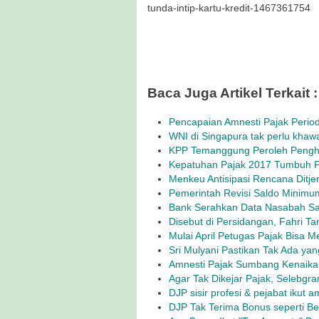
tunda-intip-kartu-kredit-1467361754
Baca Juga Artikel Terkait :
Pencapaian Amnesti Pajak Perio
WNI di Singapura tak perlu khaw
KPP Temanggung Peroleh Pengh
Kepatuhan Pajak 2017 Tumbuh Pe
Menkeu Antisipasi Rencana Ditje
Pemerintah Revisi Saldo Minimu
Bank Serahkan Data Nasabah Sal
Disebut di Persidangan, Fahri Ta
Mulai April Petugas Pajak Bisa 
Sri Mulyani Pastikan Tak Ada yang
Amnesti Pajak Sumbang Kenaika
Agar Tak Dikejar Pajak, Selebgr
DJP sisir profesi & pejabat ikut a
DJP Tak Terima Bonus seperti Be