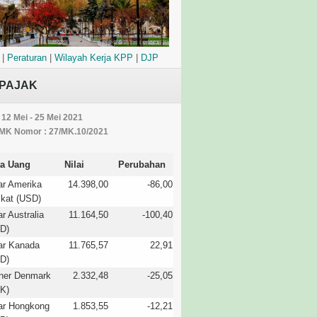
|
Peraturan
|
Wilayah Kerja KPP
|
DJP
PAJAK
 12 Mei - 25 Mei 2021
MK Nomor : 27/MK.10/2021
a Uang
Nilai
Perubahan
ar Amerika
14.398,00
-86,00
ikat (USD)
ar Australia
11.164,50
-100,40
D)
ar Kanada
11.765,57
22,91
D)
ner Denmark
2.332,48
-25,05
K)
ar Hongkong
1.853,55
-12,21