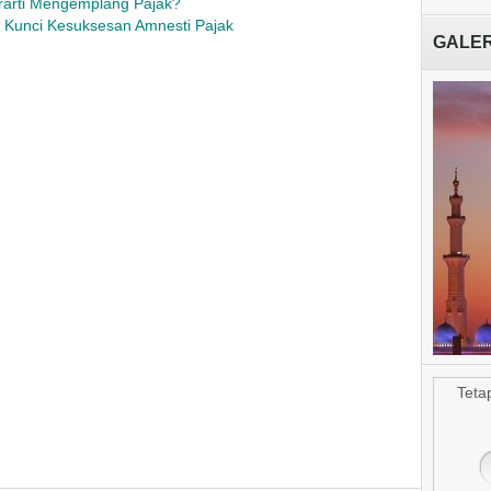
erarti Mengemplang Pajak?
k Kunci Kesuksesan Amnesti Pajak
GALER
Masjid Ab
Teta