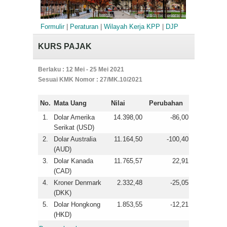
Formulir
|
Peraturan
|
Wilayah Kerja KPP
|
DJP
KURS PAJAK
Berlaku : 12 Mei - 25 Mei 2021
Sesuai KMK Nomor : 27/MK.10/2021
No.
Mata Uang
Nilai
Perubahan
1.
Dolar Amerika
14.398,00
-86,00
Serikat (USD)
2.
Dolar Australia
11.164,50
-100,40
(AUD)
3.
Dolar Kanada
11.765,57
22,91
(CAD)
4.
Kroner Denmark
2.332,48
-25,05
(DKK)
5.
Dolar Hongkong
1.853,55
-12,21
(HKD)