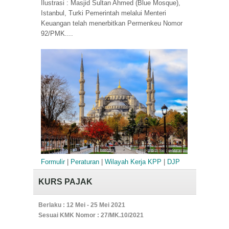
Ilustrasi : Masjid Sultan Ahmed (Blue Mosque),
Istanbul, Turki Pemerintah melalui Menteri
Keuangan telah menerbitkan Permenkeu Nomor
92/PMK....
Formulir
|
Peraturan
|
Wilayah Kerja KPP
|
DJP
KURS PAJAK
Berlaku : 12 Mei - 25 Mei 2021
Sesuai KMK Nomor : 27/MK.10/2021