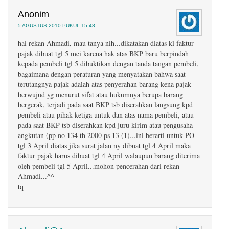
Anonim
5 AGUSTUS 2010 PUKUL 15.48
hai rekan Ahmadi, mau tanya nih...dikatakan diatas kl faktur
pajak dibuat tgl 5 mei karena hak atas BKP baru berpindah
kepada pembeli tgl 5 dibuktikan dengan tanda tangan pembeli,
bagaimana dengan peraturan yang menyatakan bahwa saat
terutangnya pajak adalah atas penyerahan barang kena pajak
berwujud yg menurut sifat atau hukumnya berupa barang
bergerak, terjadi pada saat BKP tsb diserahkan langsung kpd
pembeli atau pihak ketiga untuk dan atas nama pembeli, atau
pada saat BKP tsb diserahkan kpd juru kirim atau pengusaha
angkutan (pp no 134 th 2000 ps 13 (1)...ini berarti untuk PO
tgl 3 April diatas jika surat jalan ny dibuat tgl 4 April maka
faktur pajak harus dibuat tgl 4 April walaupun barang diterima
oleh pembeli tgl 5 April...mohon pencerahan dari rekan
Ahmadi...^^
tq