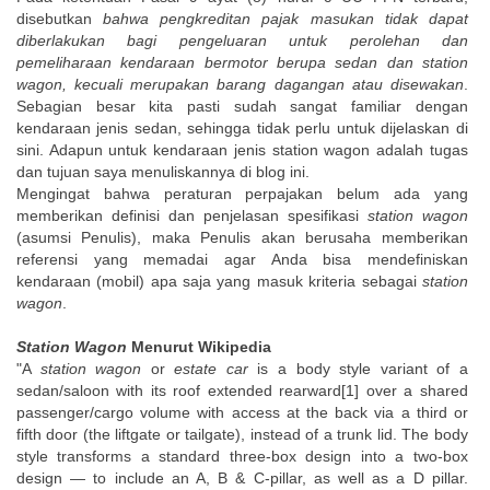
disebutkan
bahwa pengkreditan pajak masukan tidak dapat
diberlakukan bagi pengeluaran untuk perolehan dan
pemeliharaan kendaraan bermotor berupa sedan dan station
wagon, kecuali merupakan barang dagangan atau disewakan
.
Sebagian besar kita pasti sudah sangat familiar dengan
kendaraan jenis sedan, sehingga tidak perlu untuk dijelaskan di
sini. Adapun untuk kendaraan jenis station wagon adalah tugas
dan tujuan saya menuliskannya di blog ini.
Mengingat bahwa peraturan perpajakan belum ada yang
memberikan definisi dan penjelasan spesifikasi
station wagon
(asumsi Penulis), maka Penulis akan berusaha memberikan
referensi yang memadai agar Anda bisa mendefiniskan
kendaraan (mobil) apa saja yang masuk kriteria sebagai
station
wagon
.
Station Wagon
Menurut Wikipedia
"A
station wagon
or
estate car
is a body style variant of a
sedan/saloon with its roof extended rearward[1] over a shared
passenger/cargo volume with access at the back via a third or
fifth door (the liftgate or tailgate), instead of a trunk lid. The body
style transforms a standard three-box design into a two-box
design — to include an A, B & C-pillar, as well as a D pillar.