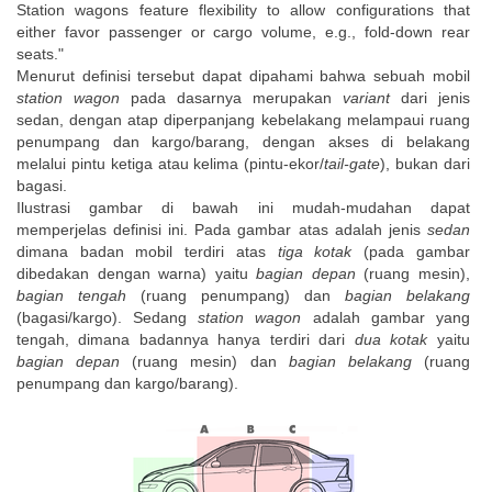
Station wagons feature flexibility to allow configurations that
either favor passenger or cargo volume, e.g., fold-down rear
seats."
Menurut definisi tersebut dapat dipahami bahwa sebuah mobil
station wagon
pada dasarnya merupakan
variant
dari jenis
sedan, dengan atap diperpanjang kebelakang melampaui ruang
penumpang dan kargo/barang, dengan akses di belakang
melalui pintu ketiga atau kelima (pintu-ekor/
tail-gate
), bukan dari
bagasi.
Ilustrasi gambar di bawah ini mudah-mudahan dapat
memperjelas definisi ini. Pada gambar atas adalah jenis
sedan
dimana badan mobil terdiri atas
tiga kotak
(pada gambar
dibedakan dengan warna) yaitu
bagian depan
(ruang mesin),
bagian tengah
(ruang penumpang) dan
bagian belakang
(bagasi/kargo). Sedang
station wagon
adalah gambar yang
tengah, dimana badannya hanya terdiri dari
dua kotak
yaitu
bagian depan
(ruang mesin) dan
bagian belakang
(ruang
penumpang dan kargo/barang).