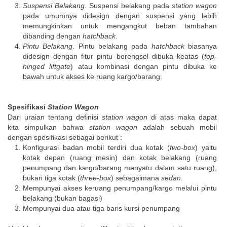
Suspensi Belakang
. Suspensi belakang pada
station wagon
pada umumnya didesign dengan suspensi yang lebih
memungkinkan untuk mengangkut beban tambahan
dibanding dengan
hatchback
.
Pintu Belakang
. Pintu belakang pada
hatchback
biasanya
didesign dengan fitur pintu berengsel dibuka keatas (
top-
hinged liftgate
) atau kombinasi dengan pintu dibuka ke
bawah untuk akses ke ruang kargo/barang.
Spesifikasi
Station Wagon
Dari uraian tentang definisi
station wagon
di atas maka dapat
kita simpulkan bahwa
station wagon
adalah sebuah mobil
dengan spesifikasi sebagai berikut :
Konfigurasi badan mobil terdiri dua kotak (
two-box
) yaitu
kotak depan (ruang mesin) dan kotak belakang (ruang
penumpang dan kargo/barang menyatu dalam satu ruang),
bukan tiga kotak (
three-box
) sebagaimana
sedan
.
Mempunyai akses keruang penumpang/kargo melalui pintu
belakang (bukan bagasi)
Mempunyai dua atau tiga baris kursi penumpang