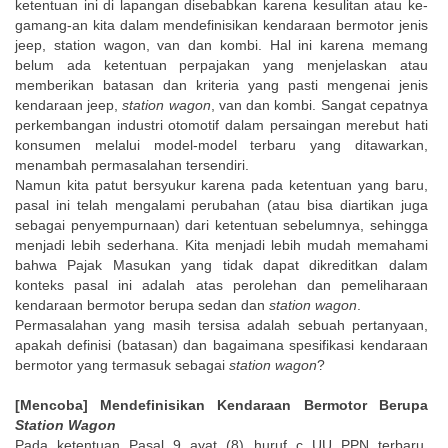
ketentuan ini di lapangan disebabkan karena kesulitan atau ke-
gamang-an kita dalam mendefinisikan kendaraan bermotor jenis
jeep, station wagon, van dan kombi. Hal ini karena memang
belum ada ketentuan perpajakan yang menjelaskan atau
memberikan batasan dan kriteria yang pasti mengenai jenis
kendaraan jeep,
station wagon
, van dan kombi. Sangat cepatnya
perkembangan industri otomotif dalam persaingan merebut hati
konsumen melalui model-model terbaru yang ditawarkan,
menambah permasalahan tersendiri.
Namun kita patut bersyukur karena pada ketentuan yang baru,
pasal ini telah mengalami perubahan (atau bisa diartikan juga
sebagai penyempurnaan) dari ketentuan sebelumnya, sehingga
menjadi lebih sederhana. Kita menjadi lebih mudah memahami
bahwa Pajak Masukan yang tidak dapat dikreditkan dalam
konteks pasal ini adalah atas perolehan dan pemeliharaan
kendaraan bermotor berupa sedan dan
station wagon
.
Permasalahan yang masih tersisa adalah sebuah pertanyaan,
apakah definisi (batasan) dan bagaimana spesifikasi kendaraan
bermotor yang termasuk sebagai
station wagon
?
[Mencoba] Mendefinisikan Kendaraan Bermotor Berupa
Station Wagon
Pada ketentuan Pasal 9 ayat (8) huruf c UU PPN terbaru,