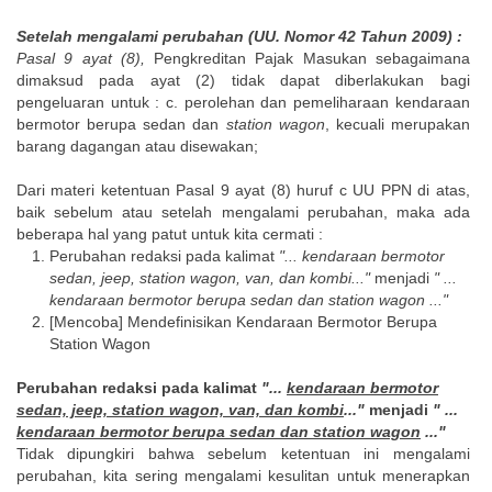
Setelah mengalami perubahan (UU. Nomor 42 Tahun 2009) :
Pasal 9 ayat (8),
Pengkreditan Pajak Masukan sebagaimana
dimaksud pada ayat (2) tidak dapat diberlakukan bagi
pengeluaran untuk : c. perolehan dan pemeliharaan kendaraan
bermotor berupa sedan dan
station wagon
, kecuali merupakan
barang dagangan atau disewakan;
Dari materi ketentuan Pasal 9 ayat (8) huruf c UU PPN di atas,
baik sebelum atau setelah mengalami perubahan, maka ada
beberapa hal yang patut untuk kita cermati :
Perubahan redaksi pada kalimat
"... kendaraan bermotor
sedan, jeep, station wagon, van, dan kombi..."
menjadi
" ...
kendaraan bermotor berupa sedan dan station wagon ..."
[Mencoba] Mendefinisikan Kendaraan Bermotor Berupa
Station Wagon
Perubahan redaksi pada kalimat
"...
kendaraan bermotor
sedan, jeep, station wagon, van, dan kombi
..."
menjadi
" ...
kendaraan bermotor berupa sedan dan station wagon
..."
Tidak dipungkiri bahwa sebelum ketentuan ini mengalami
perubahan, kita sering mengalami kesulitan untuk menerapkan