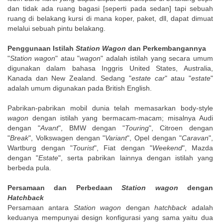
dan tidak ada ruang bagasi [seperti pada sedan] tapi sebuah
ruang di belakang kursi di mana koper, paket, dll, dapat dimuat
melalui sebuah pintu belakang.
Penggunaan Istilah
Station Wagon
dan Perkembangannya
"
Station wagon
" atau "
wagon
" adalah istilah yang secara umum
digunakan dalam bahasa Inggris United States, Australia,
Kanada dan New Zealand. Sedang "
estate car
" atau "
estate
"
adalah umum digunakan pada British English.
Pabrikan-pabrikan mobil dunia telah memasarkan body-style
wagon
dengan istilah yang bermacam-macam; misalnya Audi
dengan "
Avant
", BMW dengan "
Touring
", Citroen dengan
"
Break
", Volkswagen dengan "
Variant
", Opel dengan "
Caravan
",
Wartburg dengan "
Tourist
", Fiat dengan "
Weekend
", Mazda
dengan "
Estate
", serta pabrikan lainnya dengan istilah yang
berbeda pula.
Persamaan dan Perbedaan
Station wagon
dengan
Hatchback
Persamaan antara
Station wagon
dengan
hatchback
adalah
keduanya mempunyai design konfigurasi yang sama yaitu dua