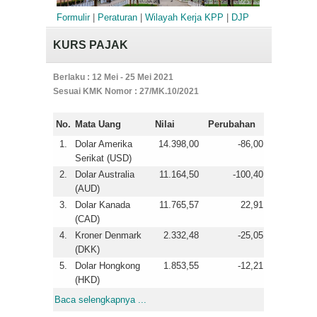
Formulir
|
Peraturan
|
Wilayah Kerja KPP
|
DJP
KURS PAJAK
Berlaku : 12 Mei - 25 Mei 2021
Sesuai KMK Nomor : 27/MK.10/2021
No.
Mata Uang
Nilai
Perubahan
1.
Dolar Amerika
14.398,00
-86,00
Serikat (USD)
2.
Dolar Australia
11.164,50
-100,40
(AUD)
3.
Dolar Kanada
11.765,57
22,91
(CAD)
4.
Kroner Denmark
2.332,48
-25,05
(DKK)
5.
Dolar Hongkong
1.853,55
-12,21
(HKD)
Baca selengkapnya ...