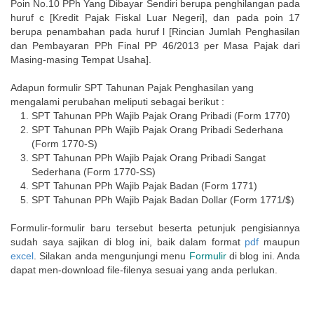
Poin No.10 PPh Yang Dibayar Sendiri berupa penghilangan pada
huruf c [Kredit Pajak Fiskal Luar Negeri], dan pada poin 17
berupa penambahan pada huruf l [Rincian Jumlah Penghasilan
dan Pembayaran PPh Final PP 46/2013 per Masa Pajak dari
Masing-masing Tempat Usaha].
Adapun formulir SPT Tahunan Pajak Penghasilan yang
mengalami perubahan meliputi sebagai berikut :
SPT Tahunan PPh Wajib Pajak Orang Pribadi (Form 1770)
SPT Tahunan PPh Wajib Pajak Orang Pribadi Sederhana
(Form 1770-S)
SPT Tahunan PPh Wajib Pajak Orang Pribadi Sangat
Sederhana (Form 1770-SS)
SPT Tahunan PPh Wajib Pajak Badan (Form 1771)
SPT Tahunan PPh Wajib Pajak Badan Dollar (Form 1771/$)
Formulir-formulir baru tersebut beserta petunjuk pengisiannya
sudah saya sajikan di blog ini, baik dalam format
pdf
maupun
excel
. Silakan anda mengunjungi menu
Formulir
di blog ini. Anda
dapat men-download file-filenya sesuai yang anda perlukan.