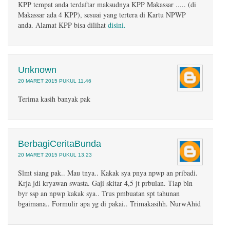
KPP tempat anda terdaftar maksudnya KPP Makassar ..... (di
Makassar ada 4 KPP), sesuai yang tertera di Kartu NPWP
anda. Alamat KPP bisa dilihat
disini.
Unknown
20 MARET 2015 PUKUL 11.46
Terima kasih banyak pak
BerbagiCeritaBunda
20 MARET 2015 PUKUL 13.23
Slmt siang pak.. Mau tnya.. Kakak sya pnya npwp an pribadi.
Krja jdi kryawan swasta. Gaji skitar 4,5 jt prbulan. Tiap bln
byr ssp an npwp kakak sya.. Trus pmbuatan spt tahunan
bgaimana.. Formulir apa yg di pakai.. Trimakasihh. NurwAhid