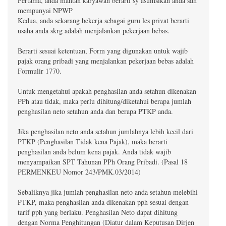
Pertama, anda mantan karyawan berarti sy asumsikan anda sdh
mempunyai NPWP
Kedua, anda sekarang bekerja sebagai guru les privat berarti
usaha anda skrg adalah menjalankan pekerjaan bebas.
Berarti sesuai ketentuan, Form yang digunakan untuk wajib
pajak orang pribadi yang menjalankan pekerjaan bebas adalah
Formulir 1770.
Untuk mengetahui apakah penghasilan anda setahun dikenakan
PPh atau tidak, maka perlu dihitung/diketahui berapa jumlah
penghasilan neto setahun anda dan berapa PTKP anda.
Jika penghasilan neto anda setahun jumlahnya lebih kecil dari
PTKP (Penghasilan Tidak kena Pajak), maka berarti
penghasilan anda belum kena pajak. Anda tidak wajib
menyampaikan SPT Tahunan PPh Orang Pribadi. (Pasal 18
PERMENKEU Nomor 243/PMK.03/2014)
Sebaliknya jika jumlah penghasilan neto anda setahun melebihi
PTKP, maka penghasilan anda dikenakan pph sesuai dengan
tarif pph yang berlaku. Penghasilan Neto dapat dihitung
dengan Norma Penghitungan (Diatur dalam Keputusan Dirjen