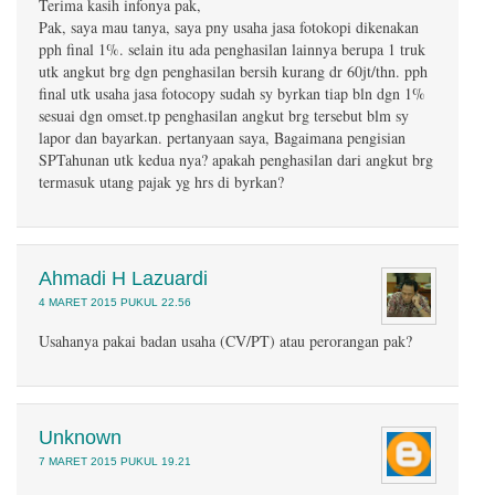
Terima kasih infonya pak,
Pak, saya mau tanya, saya pny usaha jasa fotokopi dikenakan
pph final 1%. selain itu ada penghasilan lainnya berupa 1 truk
utk angkut brg dgn penghasilan bersih kurang dr 60jt/thn. pph
final utk usaha jasa fotocopy sudah sy byrkan tiap bln dgn 1%
sesuai dgn omset.tp penghasilan angkut brg tersebut blm sy
lapor dan bayarkan. pertanyaan saya, Bagaimana pengisian
SPTahunan utk kedua nya? apakah penghasilan dari angkut brg
termasuk utang pajak yg hrs di byrkan?
Ahmadi H Lazuardi
4 MARET 2015 PUKUL 22.56
Usahanya pakai badan usaha (CV/PT) atau perorangan pak?
Unknown
7 MARET 2015 PUKUL 19.21