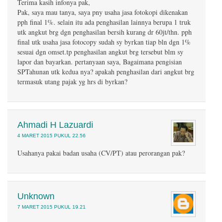
Terima kasih infonya pak,
Pak, saya mau tanya, saya pny usaha jasa fotokopi dikenakan
pph final 1%. selain itu ada penghasilan lainnya berupa 1 truk
utk angkut brg dgn penghasilan bersih kurang dr 60jt/thn. pph
final utk usaha jasa fotocopy sudah sy byrkan tiap bln dgn 1%
sesuai dgn omset.tp penghasilan angkut brg tersebut blm sy
lapor dan bayarkan. pertanyaan saya, Bagaimana pengisian
SPTahunan utk kedua nya? apakah penghasilan dari angkut brg
termasuk utang pajak yg hrs di byrkan?
Ahmadi H Lazuardi
4 MARET 2015 PUKUL 22.56
Usahanya pakai badan usaha (CV/PT) atau perorangan pak?
Unknown
7 MARET 2015 PUKUL 19.21