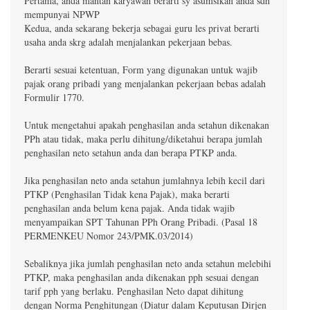
Pertama, anda mantan karyawan berarti sy asumsikan anda sdh
mempunyai NPWP
Kedua, anda sekarang bekerja sebagai guru les privat berarti
usaha anda skrg adalah menjalankan pekerjaan bebas.
Berarti sesuai ketentuan, Form yang digunakan untuk wajib
pajak orang pribadi yang menjalankan pekerjaan bebas adalah
Formulir 1770.
Untuk mengetahui apakah penghasilan anda setahun dikenakan
PPh atau tidak, maka perlu dihitung/diketahui berapa jumlah
penghasilan neto setahun anda dan berapa PTKP anda.
Jika penghasilan neto anda setahun jumlahnya lebih kecil dari
PTKP (Penghasilan Tidak kena Pajak), maka berarti
penghasilan anda belum kena pajak. Anda tidak wajib
menyampaikan SPT Tahunan PPh Orang Pribadi. (Pasal 18
PERMENKEU Nomor 243/PMK.03/2014)
Sebaliknya jika jumlah penghasilan neto anda setahun melebihi
PTKP, maka penghasilan anda dikenakan pph sesuai dengan
tarif pph yang berlaku. Penghasilan Neto dapat dihitung
dengan Norma Penghitungan (Diatur dalam Keputusan Dirjen