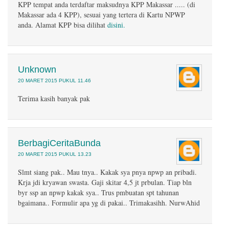
KPP tempat anda terdaftar maksudnya KPP Makassar ..... (di
Makassar ada 4 KPP), sesuai yang tertera di Kartu NPWP
anda. Alamat KPP bisa dilihat
disini.
Unknown
20 MARET 2015 PUKUL 11.46
Terima kasih banyak pak
BerbagiCeritaBunda
20 MARET 2015 PUKUL 13.23
Slmt siang pak.. Mau tnya.. Kakak sya pnya npwp an pribadi.
Krja jdi kryawan swasta. Gaji skitar 4,5 jt prbulan. Tiap bln
byr ssp an npwp kakak sya.. Trus pmbuatan spt tahunan
bgaimana.. Formulir apa yg di pakai.. Trimakasihh. NurwAhid