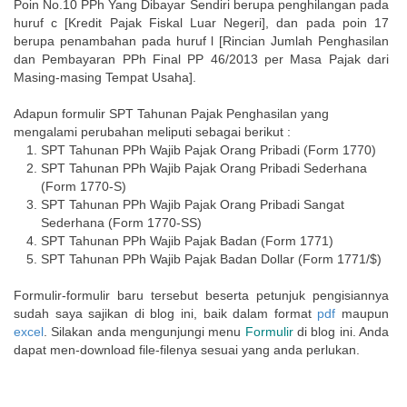
Poin No.10 PPh Yang Dibayar Sendiri berupa penghilangan pada
huruf c [Kredit Pajak Fiskal Luar Negeri], dan pada poin 17
berupa penambahan pada huruf l [Rincian Jumlah Penghasilan
dan Pembayaran PPh Final PP 46/2013 per Masa Pajak dari
Masing-masing Tempat Usaha].
Adapun formulir SPT Tahunan Pajak Penghasilan yang
mengalami perubahan meliputi sebagai berikut :
SPT Tahunan PPh Wajib Pajak Orang Pribadi (Form 1770)
SPT Tahunan PPh Wajib Pajak Orang Pribadi Sederhana
(Form 1770-S)
SPT Tahunan PPh Wajib Pajak Orang Pribadi Sangat
Sederhana (Form 1770-SS)
SPT Tahunan PPh Wajib Pajak Badan (Form 1771)
SPT Tahunan PPh Wajib Pajak Badan Dollar (Form 1771/$)
Formulir-formulir baru tersebut beserta petunjuk pengisiannya
sudah saya sajikan di blog ini, baik dalam format
pdf
maupun
excel
. Silakan anda mengunjungi menu
Formulir
di blog ini. Anda
dapat men-download file-filenya sesuai yang anda perlukan.