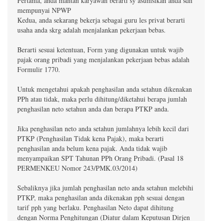
Pertama, anda mantan karyawan berarti sy asumsikan anda sdh
mempunyai NPWP
Kedua, anda sekarang bekerja sebagai guru les privat berarti
usaha anda skrg adalah menjalankan pekerjaan bebas.
Berarti sesuai ketentuan, Form yang digunakan untuk wajib
pajak orang pribadi yang menjalankan pekerjaan bebas adalah
Formulir 1770.
Untuk mengetahui apakah penghasilan anda setahun dikenakan
PPh atau tidak, maka perlu dihitung/diketahui berapa jumlah
penghasilan neto setahun anda dan berapa PTKP anda.
Jika penghasilan neto anda setahun jumlahnya lebih kecil dari
PTKP (Penghasilan Tidak kena Pajak), maka berarti
penghasilan anda belum kena pajak. Anda tidak wajib
menyampaikan SPT Tahunan PPh Orang Pribadi. (Pasal 18
PERMENKEU Nomor 243/PMK.03/2014)
Sebaliknya jika jumlah penghasilan neto anda setahun melebihi
PTKP, maka penghasilan anda dikenakan pph sesuai dengan
tarif pph yang berlaku. Penghasilan Neto dapat dihitung
dengan Norma Penghitungan (Diatur dalam Keputusan Dirjen