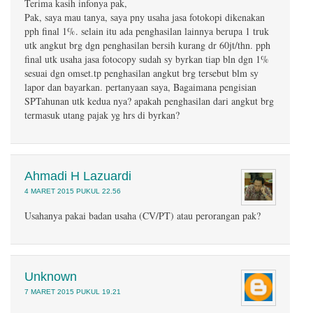
Terima kasih infonya pak,
Pak, saya mau tanya, saya pny usaha jasa fotokopi dikenakan
pph final 1%. selain itu ada penghasilan lainnya berupa 1 truk
utk angkut brg dgn penghasilan bersih kurang dr 60jt/thn. pph
final utk usaha jasa fotocopy sudah sy byrkan tiap bln dgn 1%
sesuai dgn omset.tp penghasilan angkut brg tersebut blm sy
lapor dan bayarkan. pertanyaan saya, Bagaimana pengisian
SPTahunan utk kedua nya? apakah penghasilan dari angkut brg
termasuk utang pajak yg hrs di byrkan?
Ahmadi H Lazuardi
4 MARET 2015 PUKUL 22.56
Usahanya pakai badan usaha (CV/PT) atau perorangan pak?
Unknown
7 MARET 2015 PUKUL 19.21