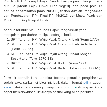
Poin No.10 PPh Yang Dibayar Sendiri berupa penghilangan pada
huruf c [Kredit Pajak Fiskal Luar Negeri], dan pada poin 17
berupa penambahan pada huruf l [Rincian Jumlah Penghasilan
dan Pembayaran PPh Final PP 46/2013 per Masa Pajak dari
Masing-masing Tempat Usaha].
Adapun formulir SPT Tahunan Pajak Penghasilan yang
mengalami perubahan meliputi sebagai berikut :
SPT Tahunan PPh Wajib Pajak Orang Pribadi (Form 1770)
SPT Tahunan PPh Wajib Pajak Orang Pribadi Sederhana
(Form 1770-S)
SPT Tahunan PPh Wajib Pajak Orang Pribadi Sangat
Sederhana (Form 1770-SS)
SPT Tahunan PPh Wajib Pajak Badan (Form 1771)
SPT Tahunan PPh Wajib Pajak Badan Dollar (Form 1771/$)
Formulir-formulir baru tersebut beserta petunjuk pengisiannya
sudah saya sajikan di blog ini, baik dalam format
pdf
maupun
excel
. Silakan anda mengunjungi menu
Formulir
di blog ini. Anda
dapat men-download file-filenya sesuai yang anda perlukan.