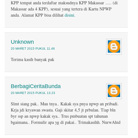
KPP tempat anda terdaftar maksudnya KPP Makassar ..... (di
Makassar ada 4 KPP), sesuai yang tertera di Kartu NPWP
anda. Alamat KPP bisa dilihat
disini.
Unknown
20 MARET 2015 PUKUL 11.46
Terima kasih banyak pak
BerbagiCeritaBunda
20 MARET 2015 PUKUL 13.23
Slmt siang pak.. Mau tnya.. Kakak sya pnya npwp an pribadi.
Krja jdi kryawan swasta. Gaji skitar 4,5 jt prbulan. Tiap bln
byr ssp an npwp kakak sya.. Trus pmbuatan spt tahunan
bgaimana.. Formulir apa yg di pakai.. Trimakasihh. NurwAhid